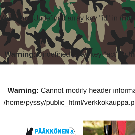
Warning
: Undefined array key "id" in
/hom
Warning
: Undefined array key "act" in
/
Warning
: Cannot modify header informa
/home/pyssy/public_html/verkkokauppa.p