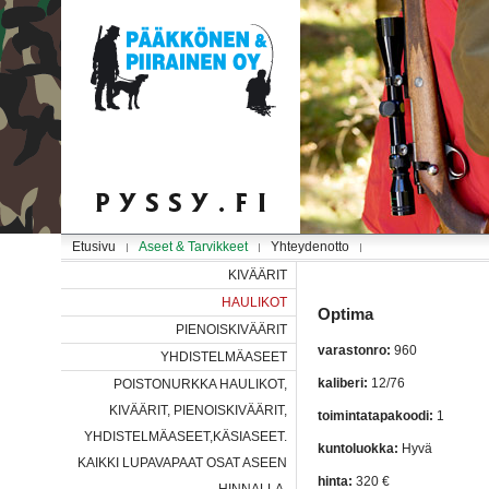
Etusivu
Aseet & Tarvikkeet
Yhteydenotto
KIVÄÄRIT
HAULIKOT
Optima
PIENOISKIVÄÄRIT
varastonro:
960
YHDISTELMÄASEET
kaliberi:
12/76
POISTONURKKA HAULIKOT,
KIVÄÄRIT, PIENOISKIVÄÄRIT,
toimintatapakoodi:
1
YHDISTELMÄASEET,KÄSIASEET.
kuntoluokka:
Hyvä
KAIKKI LUPAVAPAAT OSAT ASEEN
hinta:
320 €